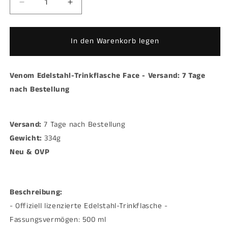
Verringere
Erhöhe
die
die
Menge
Menge
für
für
In den Warenkorb legen
Venom
Venom
Edelstahl-
Edelstahl-
Trinkflasche
Trinkflasche
Venom Edelstahl-Trinkflasche Face - Versand: 7 Tage
Face
Face
nach Bestellung
-
-
Versand:
Versand:
7
7
Versand:
Tage
7 Tage nach Bestellung
Tage
nach
nach
Gewicht:
334g
Bestellung
Bestellung
Neu & OVP
Beschreibung:
- Offiziell lizenzierte Edelstahl-Trinkflasche -
Fassungsvermögen: 500 ml