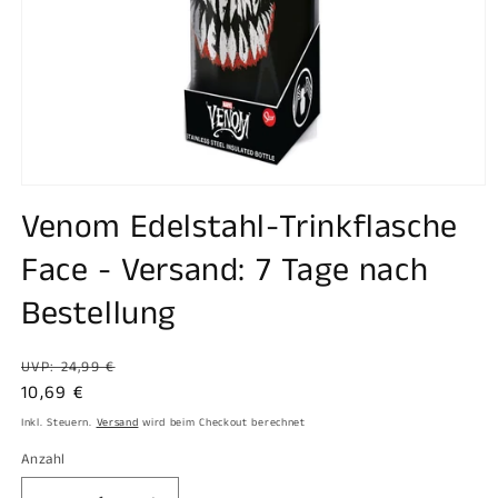
Medien
1
Venom Edelstahl-Trinkflasche
in
Modal
Face - Versand: 7 Tage nach
öffnen
Bestellung
Normaler
UVP: 24,99 €
Preis
Verkaufspreis
10,69 €
Inkl. Steuern.
Versand
wird beim Checkout berechnet
Anzahl
Anzahl