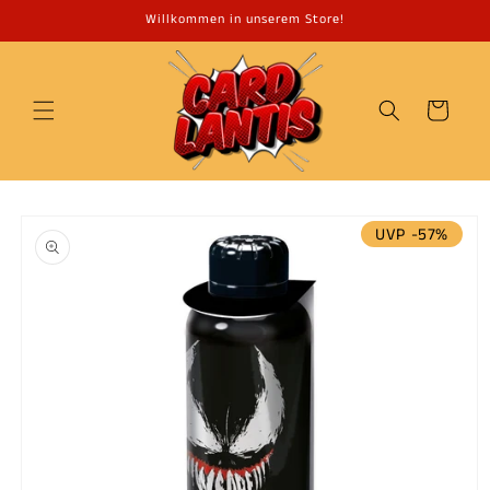
Direkt
Willkommen in unserem Store!
zum
Inhalt
Warenkorb
u
UVP -57%
roduktinformationen
ringen