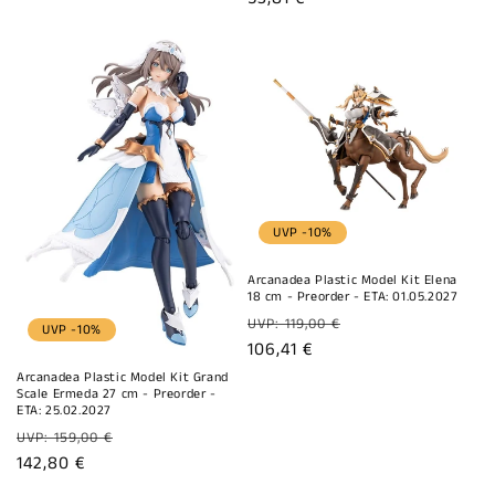
UVP -10%
Arcanadea Plastic Model Kit Elena
18 cm - Preorder - ETA: 01.05.2027
Normaler
UVP: 119,00 €
UVP -10%
Preis
Verkaufspreis
106,41 €
Arcanadea Plastic Model Kit Grand
Scale Ermeda 27 cm - Preorder -
ETA: 25.02.2027
Normaler
UVP: 159,00 €
Preis
Verkaufspreis
142,80 €