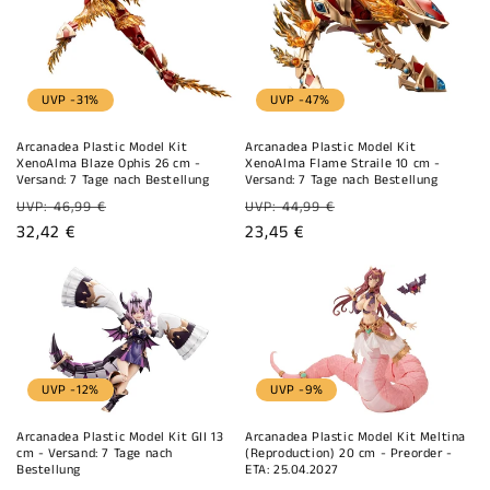
UVP -31%
UVP -47%
Arcanadea Plastic Model Kit
Arcanadea Plastic Model Kit
XenoAlma Blaze Ophis 26 cm -
XenoAlma Flame Straile 10 cm -
Versand: 7 Tage nach Bestellung
Versand: 7 Tage nach Bestellung
Normaler
Normaler
UVP: 46,99 €
UVP: 44,99 €
Preis
Verkaufspreis
32,42 €
Preis
Verkaufspreis
23,45 €
UVP -12%
UVP -9%
Arcanadea Plastic Model Kit GII 13
Arcanadea Plastic Model Kit Meltina
cm - Versand: 7 Tage nach
(Reproduction) 20 cm - Preorder -
Bestellung
ETA: 25.04.2027