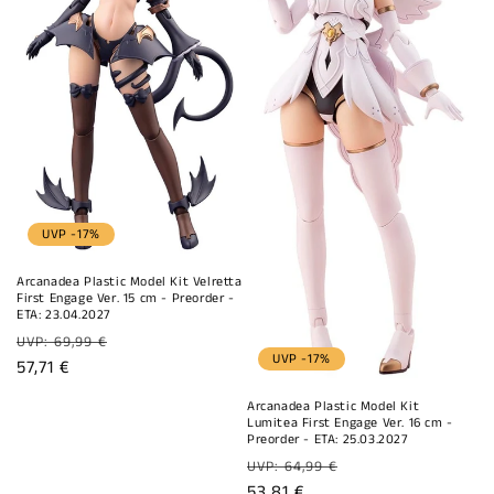
i
e
:
UVP -17%
Arcanadea Plastic Model Kit Velretta
First Engage Ver. 15 cm - Preorder -
ETA: 23.04.2027
Normaler
UVP: 69,99 €
UVP -17%
Preis
Verkaufspreis
57,71 €
Arcanadea Plastic Model Kit
Lumitea First Engage Ver. 16 cm -
Preorder - ETA: 25.03.2027
Normaler
UVP: 64,99 €
Preis
Verkaufspreis
53,81 €