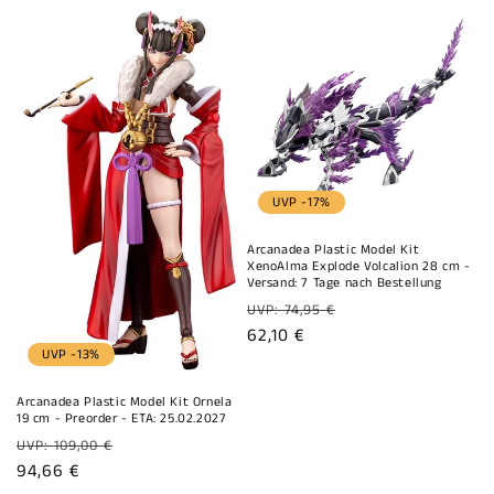
UVP -17%
Arcanadea Plastic Model Kit
XenoAlma Explode Volcalion 28 cm -
Versand: 7 Tage nach Bestellung
Normaler
UVP: 74,95 €
Preis
Verkaufspreis
62,10 €
UVP -13%
Arcanadea Plastic Model Kit Ornela
19 cm - Preorder - ETA: 25.02.2027
Normaler
UVP: 109,00 €
Preis
Verkaufspreis
94,66 €