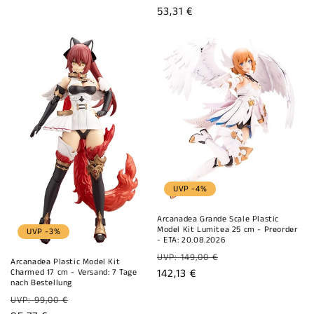
Preis
Verkaufspreis
53,31 €
UVP -4%
Arcanadea Grande Scale Plastic
Model Kit Lumitea 25 cm - Preorder
UVP -3%
- ETA: 20.08.2026
Normaler
UVP: 149,00 €
Arcanadea Plastic Model Kit
Preis
Verkaufspreis
142,13 €
Charmed 17 cm - Versand: 7 Tage
nach Bestellung
Normaler
UVP: 99,00 €