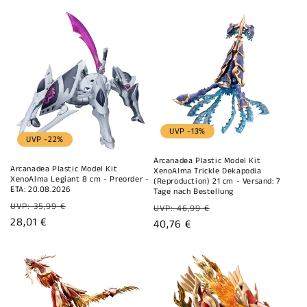
UVP -13%
UVP -22%
Arcanadea Plastic Model Kit
Arcanadea Plastic Model Kit
XenoAlma Trickle Dekapodia
XenoAlma Legiant 8 cm - Preorder -
(Reproduction) 21 cm - Versand: 7
ETA: 20.08.2026
Tage nach Bestellung
Normaler
UVP: 35,99 €
Normaler
UVP: 46,99 €
Preis
Verkaufspreis
28,01 €
Preis
Verkaufspreis
40,76 €