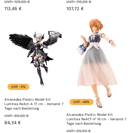
Normaler
Normaler
UVP: 129,00 €
UVP: 119,00 €
Preis
Verkaufspreis
113,46 €
Preis
Verkaufspreis
107,72 €
UVP -5%
Arcanadea Plastic Model Kit
UVP -46%
Lumitea ReAct-A 17 cm - Versand: 7
Tage nach Bestellung
Normaler
Arcanadea Plastic Model Kit
UVP: 89,00 €
Lumitea ReACT-iF 16 cm - Versand: 7
Preis
Verkaufspreis
84,34 €
Tage nach Bestellung
Normaler
UVP: 99,99 €