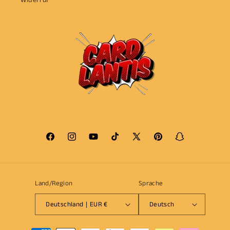
Widerruf
Facebook
Instagram
YouTube
TikTok
X
Pinterest
Snapchat
(Twitter)
Land/Region
Sprache
Deutschland | EUR €
Deutsch
Zahlungsmethoden