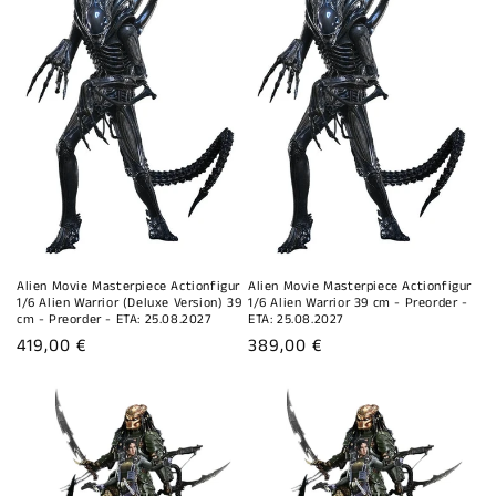
Alien Movie Masterpiece Actionfigur
Alien Movie Masterpiece Actionfigur
1/6 Alien Warrior (Deluxe Version) 39
1/6 Alien Warrior 39 cm - Preorder -
cm - Preorder - ETA: 25.08.2027
ETA: 25.08.2027
Normaler
419,00 €
Normaler
389,00 €
Preis
Preis