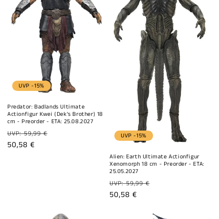
i
e
:
UVP -15%
Predator: Badlands Ultimate
Actionfigur Kwei (Dek's Brother) 18
cm - Preorder - ETA: 25.08.2027
Normaler
UVP: 59,99 €
UVP -15%
Preis
Verkaufspreis
50,58 €
Alien: Earth Ultimate Actionfigur
Xenomorph 18 cm - Preorder - ETA:
25.05.2027
Normaler
UVP: 59,99 €
Preis
Verkaufspreis
50,58 €