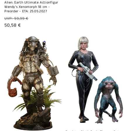
Alien: Earth Ultimate Actionfigur
Wendy's Xenomorph 18 cm -
Preorder - ETA: 25.05.2027
Normaler
UVP: 59,99 €
Preis
Verkaufspreis
50,58 €