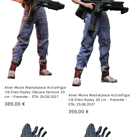
Alien Movie Masterpiece Actionfigur
1/6 Ellen Ripley (Deluxe Version) 30
Alien Movie Masterpiece Actionfigur
cm - Preorder - ETA: 25.08.2027
1/6 Ellen Ripley 30 cm - Preorder -
Normaler
389,00 €
ETA: 25.08.2027
Preis
Normaler
359,00 €
Preis