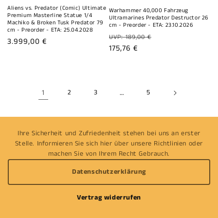
Aliens vs. Predator (Comic) Ultimate
Warhammer 40,000 Fahrzeug
Premium Masterline Statue 1/4
Ultramarines Predator Destructor 26
Machiko & Broken Tusk Predator 79
cm - Preorder - ETA: 23.10.2026
cm - Preorder - ETA: 25.04.2028
Normaler
UVP: 189,00 €
Normaler
3.999,00 €
Preis
Verkaufspreis
175,76 €
Preis
1
2
3
…
5
Ihre Sicherheit und Zufriedenheit stehen bei uns an erster
Stelle. Informieren Sie sich hier über unsere Richtlinien oder
machen Sie von Ihrem Recht Gebrauch.
Datenschutzerklärung
Vertrag widerrufen