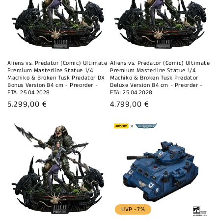
Aliens vs. Predator (Comic) Ultimate
Aliens vs. Predator (Comic) Ultimate
Premium Masterline Statue 1/4
Premium Masterline Statue 1/4
Machiko & Broken Tusk Predator DX
Machiko & Broken Tusk Predator
Bonus Version 84 cm - Preorder -
Deluxe Version 84 cm - Preorder -
ETA: 25.04.2028
ETA: 25.04.2028
Normaler
5.299,00 €
Normaler
4.799,00 €
Preis
Preis
UVP -7%