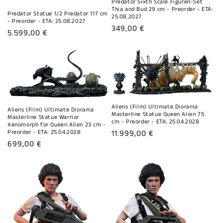
Predator Sixth Scale Figuren-Set
Thia and Bud 29 cm - Preorder - ETA:
Predator Statue 1/2 Predator 117 cm
25.08.2027
- Preorder - ETA: 25.08.2027
Normaler
349,00 €
Normaler
5.599,00 €
Preis
Preis
Aliens (Film) Ultimate Diorama
Aliens (Film) Ultimate Diorama
Masterline Statue Queen Alien 75
Masterline Statue Warrior
cm - Preorder - ETA: 25.04.2028
Xenomorph for Queen Alien 23 cm -
Normaler
11.999,00 €
Preorder - ETA: 25.04.2028
Normaler
699,00 €
Preis
Preis