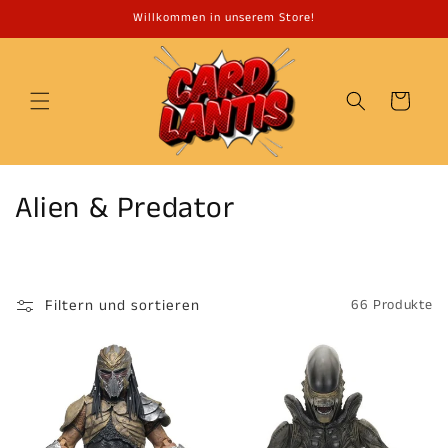
Direkt
Willkommen in unserem Store!
zum
Inhalt
Warenkorb
K
Alien & Predator
a
t
Filtern und sortieren
66 Produkte
e
g
o
r