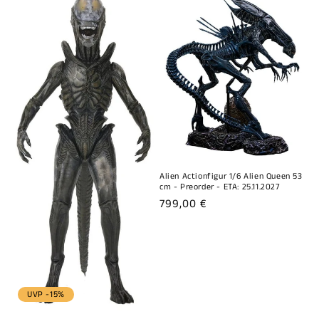
Alien Actionfigur 1/6 Alien Queen 53
cm - Preorder - ETA: 25.11.2027
Normaler
799,00 €
Preis
UVP -15%