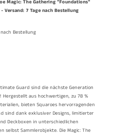
oe Magic: The Gathering "Foundations"
The
- Versand: 7 Tage nach Bestellung
Gathering
dations&quot;
&quot;Foundations&quot;
MTG004
-
 nach Bestellung
Ajani
-
Versand:
7
Tage
nach
Bestellung
ltimate Guard sind die nächste Generation
 Hergestellt aus hochwertigen, zu 78 %
terialien, bieten Squaroes hervorragenden
 sind dank exklusiver Designs, limitierter
und Deckboxen in unterschiedlichen
en selbst Sammlerobjekte. Die Magic: The