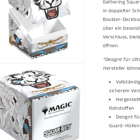
Gathering Squar
in doppelter Sch
Boulder-Deckbo
über ein besond
Verschluss, ble
öffnen.
*Designt für Ul
ien
Hersteller könn
al
Vollständ
en
sicherem Ver
Hergestel
Rohstoffen
Designt fü
Guard-Hüllen