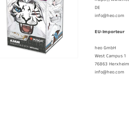
DE
info@heo.com
EU-Importeur
heo GmbH
West Campus 1
ien
76863 Herxheim
info@heo.com
al
en