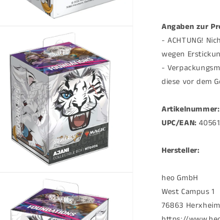
Angaben zur Pr
ien
- ACHTUNG! Nich
al
wegen Erstickun
en
- Verpackungsmat
diese vor dem G
Artikelnummer:
UPC/EAN:
40561
Hersteller:
ien
heo GmbH
West Campus 1
al
76863 Herxheim
en
https://www.he