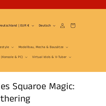
S
Einloggen
Warenkorb
Deutschland | EUR €
Deutsch
p
r
a
festyle
Modellbau, Mecha & Bausätze
c
 (Konsole & PC)
Virtual Idols & V-Tuber
h
e
es Squaroe Magic:
thering