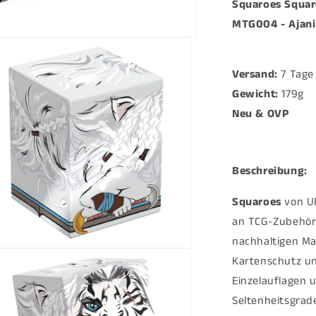
Squaroes Squar
The
MTG004 - Ajani 
Gathering
&quot;Foun
MTG004
-
Versand:
7 Tage
Ajani
Gewicht:
179g
-
Neu & OVP
Versand:
7
Tage
nach
Beschreibung:
Bestellung
Squaroes
von U
an TCG-Zubehör!
nachhaltigen Ma
ien
Kartenschutz und
Einzelauflagen 
al
en
Seltenheitsgrad