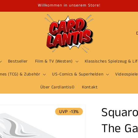
Willkommen in unserem Store!
L
a
n
d
Bestseller
Film & TV (Westen)
Klassisches Spielzeug & Li
/
mes (TCG) & Zubehör
US-Comics & Superhelden
Videospiele
R
e
Über Cardlantis©
Kontakt
g
i
Squaro
UVP -13%
o
The Ga
n