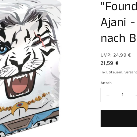
"Found
Ajani 
nach B
Normaler
UVP: 24,99 €
Preis
Verkaufsprei
21,59 €
Inkl. Steuern.
Versan
Anzahl
Anzahl
Verringere
die
Menge
für
Squaroes
Squaroe
Magic: