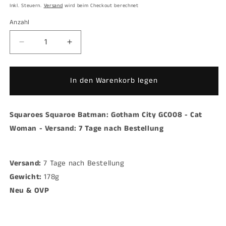
Inkl. Steuern.
Versand
wird beim Checkout berechnet
Anzahl
Anzahl
Verringere
Erhöhe
die
die
Menge
Menge
für
für
In den Warenkorb legen
Squaroes
Squaroes
Squaroe
Squaroe
Batman:
Batman:
Squaroes Squaroe Batman: Gotham City GC008 - Cat
Gotham
Gotham
Woman - Versand: 7 Tage nach Bestellung
City
City
GC008
GC008
-
-
Versand:
Cat
7 Tage nach Bestellung
Cat
Woman
Woman
Gewicht:
178g
-
-
Neu & OVP
Versand:
Versand:
7
7
Tage
Tage