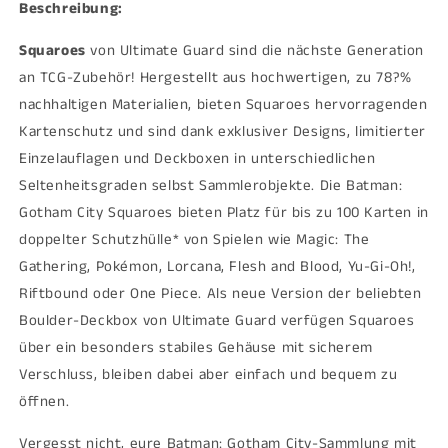
nach
nach
Beschreibung:
Bestellung
Bestellung
Squaroes
von Ultimate Guard sind die nächste Generation
an TCG-Zubehör! Hergestellt aus hochwertigen, zu 78?%
nachhaltigen Materialien, bieten Squaroes hervorragenden
Kartenschutz und sind dank exklusiver Designs, limitierter
Einzelauflagen und Deckboxen in unterschiedlichen
Seltenheitsgraden selbst Sammlerobjekte. Die Batman:
Gotham City Squaroes bieten Platz für bis zu 100 Karten in
doppelter Schutzhülle* von Spielen wie Magic: The
Gathering, Pokémon, Lorcana, Flesh and Blood, Yu-Gi-Oh!,
Riftbound oder One Piece. Als neue Version der beliebten
Boulder-Deckbox von Ultimate Guard verfügen Squaroes
über ein besonders stabiles Gehäuse mit sicherem
Verschluss, bleiben dabei aber einfach und bequem zu
öffnen.
Vergesst nicht, eure Batman: Gotham City-Sammlung mit