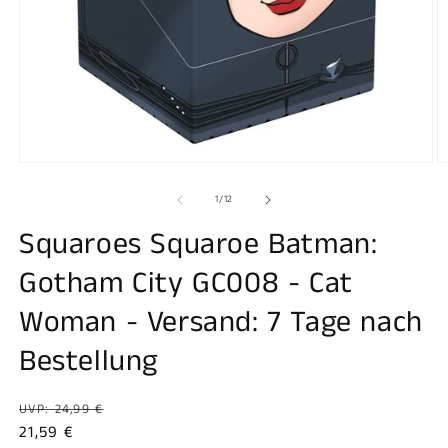
Medien
M
1
2
in
in
von
1
/
12
Modal
M
öffnen
ö
Squaroes Squaroe Batman:
Gotham City GC008 - Cat
Woman - Versand: 7 Tage nach
Bestellung
Normaler
UVP: 24,99 €
Preis
Verkaufspreis
21,59 €