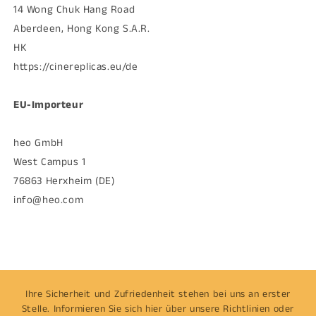
14 Wong Chuk Hang Road
Aberdeen, Hong Kong S.A.R.
HK
https://cinereplicas.eu/de
EU-Importeur
heo GmbH
West Campus 1
76863 Herxheim (DE)
info@heo.com
Ihre Sicherheit und Zufriedenheit stehen bei uns an erster
Stelle. Informieren Sie sich hier über unsere Richtlinien oder