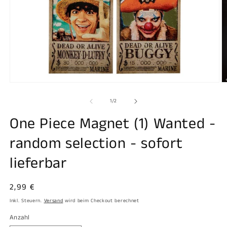
Medien
M
1
2
in
in
von
1
/
2
Modal
M
öffnen
ö
One Piece Magnet (1) Wanted -
random selection - sofort
lieferbar
Normaler
2,99 €
Preis
Inkl. Steuern.
Versand
wird beim Checkout berechnet
Anzahl
Anzahl