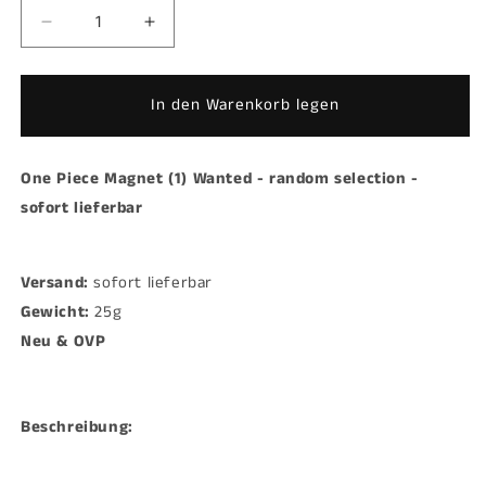
Verringere
Erhöhe
die
die
Menge
Menge
für
für
In den Warenkorb legen
One
One
Piece
Piece
Magnet
Magnet
One Piece Magnet (1) Wanted - random selection -
(1)
(1)
sofort lieferbar
Wanted
Wanted
-
-
random
random
Versand:
selection
sofort lieferbar
selection
-
-
Gewicht:
25g
sofort
sofort
Neu & OVP
lieferbar
lieferbar
Beschreibung: