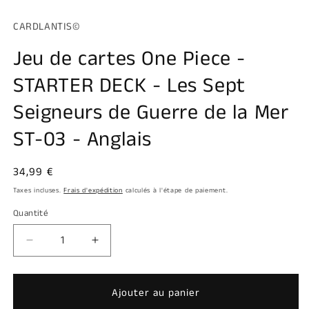
m
dans
une
CARDLANTIS©
fenêtre
modale
Jeu de cartes One Piece -
STARTER DECK - Les Sept
Seigneurs de Guerre de la Mer
ST-03 - Anglais
Prix
34,99 €
habituel
Taxes incluses.
Frais d'expédition
calculés à l'étape de paiement.
Quantité
Quantité
Réduire
Augmenter
la
la
quantité
quantité
de
de
Ajouter au panier
Jeu
Jeu