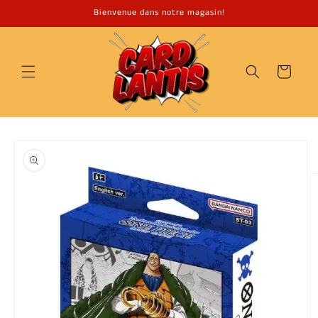
Ignorer
et passer
Bienvenue dans notre magasin!
au
contenu
Panier
Passer aux
informations
produits