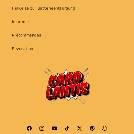
Hinweise zur Batterieentsorgung
imprimer
Précommandes
Révocation
Facebook
Instagram
YouTube
TikTok
X
Pinterest
Snapchat