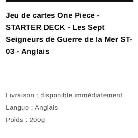
de
de
cartes
cartes
Jeu de cartes One Piece -
One
One
Piece
Piece
STARTER DECK - Les Sept
-
-
STARTER
STARTER
Seigneurs de Guerre de la Mer ST-
DECK
DECK
-
-
03 - Anglais
Les
Les
Sept
Sept
Seigneurs
Seigneurs
de
de
Guerre
Guerre
de
de
Livraison : disponible immédiatement
la
la
Mer
Mer
Langue : Anglais
ST-
ST-
03
03
Poids : 200g
-
-
Anglais
Anglais