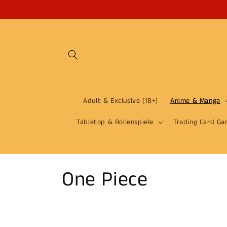
Ignorer
et passer
au
contenu
Adult & Exclusive (18+)
Anime & Manga
Tabletop & Rollenspiele
Trading Card Ga
C
One Piece
o