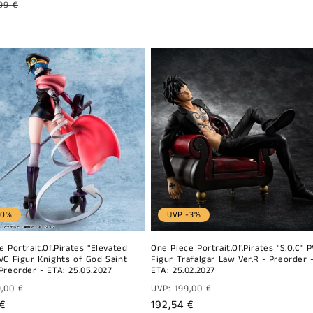
99 €
el
ionnel
-0%
UVP -3%
 Portrait.Of.Pirates "Elevated
One Piece Portrait.Of.Pirates "S.O.C" 
VC Figur Knights of God Saint
Figur Trafalgar Law Ver.R - Preorder 
Preorder - ETA: 25.05.2027
ETA: 25.02.2027
Prix
,00 €
UVP: 199,00 €
el
 €
habituel
Prix
192,54 €