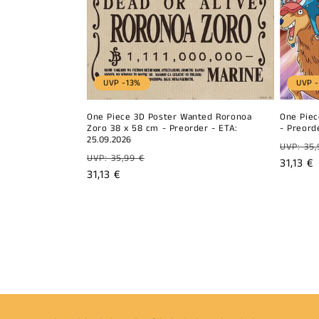
UVP -13%
UVP 
One Piece 3D Poster Wanted Roronoa
One Piec
Zoro 38 x 58 cm - Preorder - ETA:
- Preord
25.09.2026
Prix
UVP: 35,
Prix
UVP: 35,99 €
habitu
Prix
31,13 €
habituel
Prix
31,13 €
promot
promotionnel