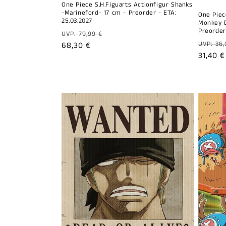
One Piece S.H.Figuarts Actionfigur Shanks
-Marineford- 17 cm - Preorder - ETA:
One Piec
25.03.2027
Monkey D
Preorder
Prix
UVP: 79,99 €
Prix
UVP: 36,
habituel
Prix
68,30 €
habitu
Prix
31,40 €
promotionnel
promot