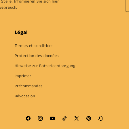
Stelle. Informieren Sie sich hier
Gebrauch.
Légal
Termes et conditions
Protection des données
Hinweise zur Batterieentsorgung
imprimer
Précommandes
Révocation
Facebook
Instagram
YouTube
TikTok
X
Pinterest
Snapchat
(Twitter)