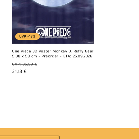
UVP -13%
One Piece 3D Poster Monkey D. Ruffy Gear
5 38 x 58 cm - Preorder - ETA: 25.09.2026
Prix
UVP: 35,99 €
habituel
Prix
31,13 €
promotionnel