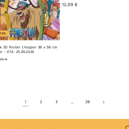
habituel
Prix
12,09 €
promotionnel
-13%
e 3D Poster Chopper 38 x 58 cm
er - ETA: 25.09.2026
99 €
el
ionnel
1
…
2
3
28