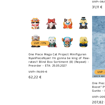
Prix
UVP: 34,
habitu
Prix
31,11 €
promot
UVP -17%
One Piece Mega Cat Project Minifiguren
NyanPieceNyan! I'm gonna be king of Paw-
rates!! Blind Box Sortiment (8) (Repeat) -
Preorder - ETA: 25.05.2027
Prix
UVP: 74,99 €
UVP 
habituel
Prix
62,22 €
promotionnel
One Piece
Boost" P
Gunko - 
Prix
UVP: 209
habitu
Prix
207,82