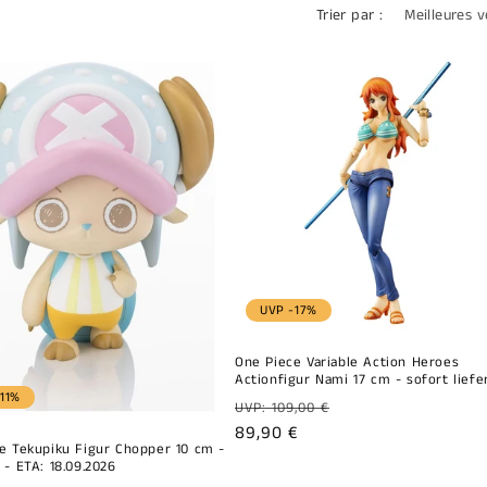
Trier par :
UVP -17%
One Piece Variable Action Heroes
Actionfigur Nami 17 cm - sofort liefe
11%
Prix
UVP: 109,00 €
habituel
Prix
89,90 €
e Tekupiku Figur Chopper 10 cm -
promotionnel
 - ETA: 18.09.2026