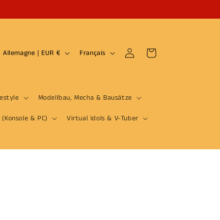
P
L
Connexion
Panier
Allemagne | EUR €
Français
a
a
y
n
s
g
festyle
Modellbau, Mecha & Bausätze
/
u
 (Konsole & PC)
Virtual Idols & V-Tuber
r
e
é
g
o
n