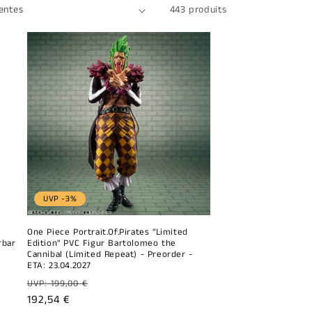
443 produits
UVP -3%
One Piece Portrait.Of.Pirates "Limited
rbar
Edition" PVC Figur Bartolomeo the
Cannibal (Limited Repeat) - Preorder -
ETA: 23.04.2027
Prix
UVP: 199,00 €
habituel
Prix
192,54 €