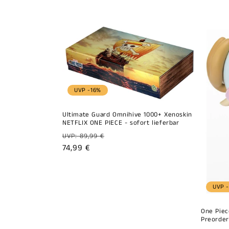
l
l
e
c
UVP -16%
t
Ultimate Guard Omnihive 1000+ Xenoskin
NETFLIX ONE PIECE - sofort lieferbar
i
Prix
UVP: 89,99 €
habituel
Prix
74,99 €
o
promotionnel
n
UVP -
:
One Piec
Preorder