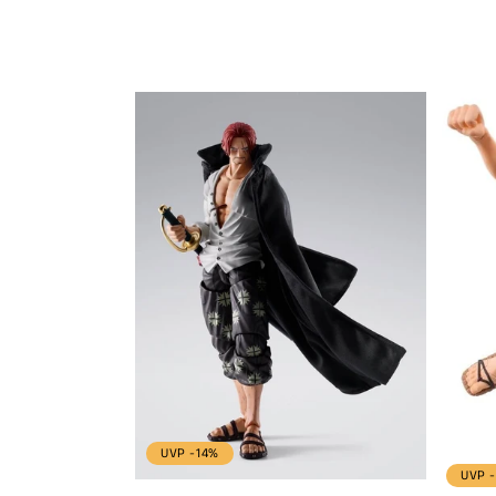
promot
UVP -14%
UVP 