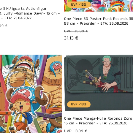
UVP -13%
e S.H.Figuarts Actionfigur
. Luffy -Romance Dawn- 15 cm -
 - ETA: 23.04.2027
One Piece 3D Poster Punk Records 38
58 cm - Preorder - ETA: 25.09.2026
99 €
Prix
UVP: 35,99 €
el
habituel
Prix
31,13 €
ionnel
promotionnel
UVP -13%
One Piece Manga-Hülle Roronoa Zoro 
16 cm - Preorder - ETA: 25.09.2026
Prix
UVP: 13,99 €