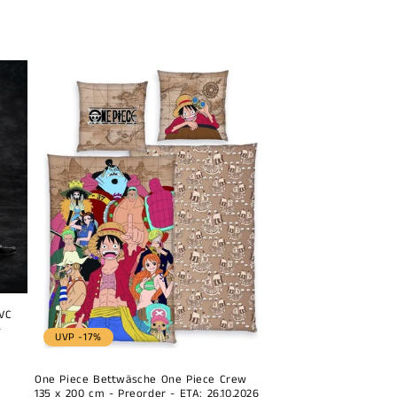
promotionnel
PVC
-
UVP -17%
One Piece Bettwäsche One Piece Crew
135 x 200 cm - Preorder - ETA: 26.10.2026